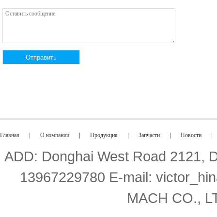
Главная
|
О компании
|
Продукция
|
Запчасти
|
Новости
|
ADD: Donghai West Road 2121, Din
13967229780 E-mail: victor
MACH CO., LTD